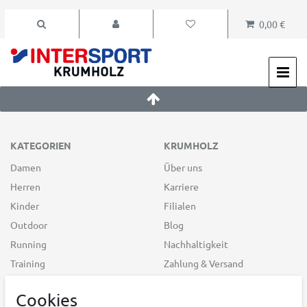
0,00 €
KATEGORIEN
KRUMHOLZ
Damen
Über uns
Herren
Karriere
Kinder
Filialen
Outdoor
Blog
Running
Nachhaltigkeit
Training
Zahlung & Versand
Teamsport
Widerrufsrecht
Cookies
Racketsport
AGB