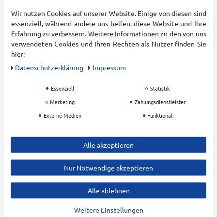
Freizeit
Datenschutz &
Wir nutzen Cookies auf unserer Website. Einige von diesen sind
Batteriehinweis
essenziell, während andere uns helfen, diese Website und Ihre
Winter Sports
Erfahrung zu verbessern. Weitere Informationen zu den von uns
Impressum
Swim & Beach
verwendeten Cookies und Ihren Rechten als Nutzer finden Sie
Barrierefreiheitserklärung
Bike
hier:
Vertrag widerrufen
Funwheel
Daten­schutz­erklärung
Impressum
Andere Sportarten
Essenziell
Statistik
Top-Marken
Marketing
Zahlungsdienstleister
SERVICE
ZAHLUNGSARTEN
Externe Medien
Funktional
Gutscheine
Größentabellen
Alle akzeptieren
Orthobox Laufanalyse
Nur Notwendige akzeptieren
Teamsport Vereinsservice
Ski Service
Alle ablehnen
Kontakt & FAQ
Weitere Einstellungen