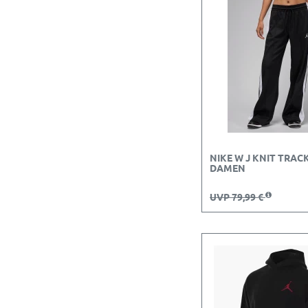
NIKE W J KNIT TRAC
DAMEN
UVP 79,99 €