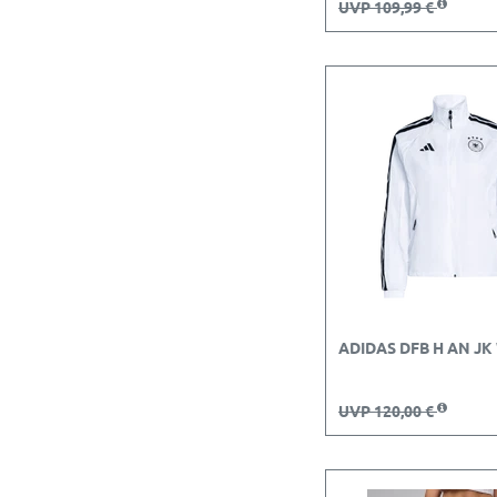
UVP 109,99 €
ADIDAS DFB H AN J
UVP 120,00 €