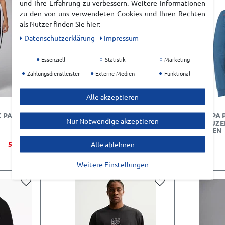
und Ihre Erfahrung zu verbessern. Weitere Informationen
zu den von uns verwendeten Cookies und Ihren Rechten
als Nutzer finden Sie hier:
Daten­schutz­erklärung
Impressum
Essenziell
Statistik
Marketing
Zahlungsdienstleister
Externe Medien
Funktional
Alle akzeptieren
K PANT
NIKE KNVB HOLLAND M NK DF
KEMPA 
Nur Notwendige akzeptieren
JSY SS STAD HM HERREN
KAPUZE
DAMEN
56,49 €*
UVP 109,99 €
50,00 €*
Alle ablehnen
Weitere Einstellungen