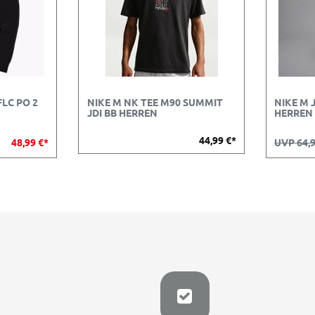
LC PO 2
NIKE M NK TEE M90 SUMMIT
NIKE M 
JDI BB HERREN
HERREN
44,99 €*
48,99 €*
UVP 64,