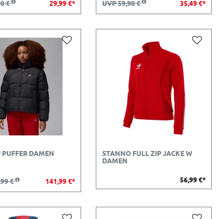
00 €
29,99 €*
UVP 59,90 €
35,49 €*
J PUFFER DAMEN
STANNO FULL ZIP JACKE W
DAMEN
56,99 €*
,99 €
141,99 €*