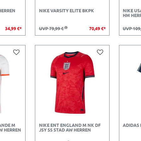
 HERREN
NIKE VARSITY ELITE BKPK
NIKE US
HM HER
34,99 €*
UVP 79,99 €
70,49 €*
UVP 109
ANDE M
NIKE ENT ENGLAND M NK DF
ADIDAS
AW HERREN
JSY SS STAD AW HERREN