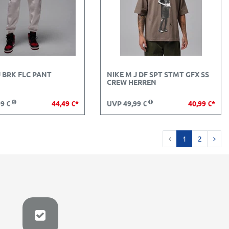
J BRK FLC PANT
NIKE M J DF SPT STMT GFX SS
CREW HERREN
99 €
44,49 €*
UVP 49,99 €
40,99 €*
1
2