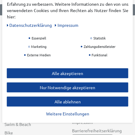
Erfahrung zu verbessern. Weitere Informationen zu den von uns
verwendeten Cookies und Ihren Rechten als Nutzer finden Sie
hier:
Daten­schutz­erklärung
Impressum
KATEGORIEN
KRUMHOLZ
Essenziell
Statistik
Damen
Über uns
Marketing
Zahlungsdienstleister
Herren
Karriere
Externe Medien
Funktional
Kinder
Filialen
Outdoor
Blog
Alle akzeptieren
Running
Nachhaltigkeit
Training
Zahlung & Versand
Nur Notwendige akzeptieren
Teamsport
Widerrufsrecht
Racketsport
AGB
Alle ablehnen
Freizeit
Datenschutz &
Weitere Einstellungen
Batteriehinweis
Winter Sports
Impressum
Swim & Beach
Barrierefreiheitserklärung
Bike