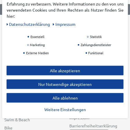
Erfahrung zu verbessern. Weitere Informationen zu den von uns
verwendeten Cookies und Ihren Rechten als Nutzer finden Sie
hier:
Daten­schutz­erklärung
Impressum
KATEGORIEN
KRUMHOLZ
Essenziell
Statistik
Damen
Über uns
Marketing
Zahlungsdienstleister
Herren
Karriere
Externe Medien
Funktional
Kinder
Filialen
Outdoor
Blog
Alle akzeptieren
Running
Nachhaltigkeit
Training
Zahlung & Versand
Nur Notwendige akzeptieren
Teamsport
Widerrufsrecht
Racketsport
AGB
Alle ablehnen
Freizeit
Datenschutz &
Weitere Einstellungen
Batteriehinweis
Winter Sports
Impressum
Swim & Beach
Barrierefreiheitserklärung
Bike