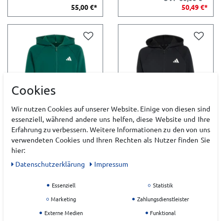
55,00 €*
50,49 €*
Cookies
Wir nutzen Cookies auf unserer Website. Einige von diesen sind
essenziell, während andere uns helfen, diese Website und Ihre
Erfahrung zu verbessern. Weitere Informationen zu den von uns
ADIDAS J CLGT FZ HD
ADIDAS J CLGT FZ HD
verwendeten Cookies und Ihren Rechten als Nutzer finden Sie
KINDER
KINDER
hier:
Daten­schutz­erklärung
Impressum
50,00 €*
50,00 €*
Essenziell
Statistik
Marketing
Zahlungsdienstleister
Externe Medien
Funktional