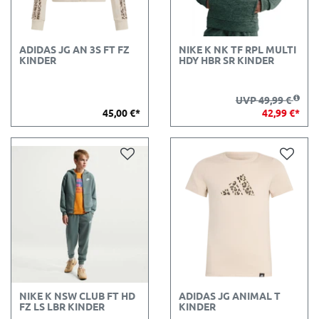
ADIDAS JG AN 3S FT FZ
NIKE K NK TF RPL MULTI
KINDER
HDY HBR SR KINDER
UVP 49,99 €
45,00 €*
42,99 €*
NIKE K NSW CLUB FT HD
ADIDAS JG ANIMAL T
FZ LS LBR KINDER
KINDER