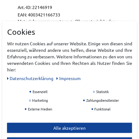
Art.-ID:
22146919
EAN:
4003421166733
Materialzusammensetzung: - Obermaterial: Leder -
Futter und Decksohle: Textil - Laufsohle: sonstiges
Cookies
Material
Wir nutzen Cookies auf unserer Website. Einige von diesen sind
essenziell, während andere uns helfen, diese Website und Ihre
Hersteller
Erfahrung zu verbessern. Weitere Informationen zu den von uns
verwendeten Cookies und Ihren Rechten als Nutzer finden Sie
ADIDAS
hier:
EU Verantwortlicher
Daten­schutz­erklärung
Impressum
adidas AG
Essenziell
Statistik
Adi-Dassler-Platz
1-2
Marketing
Zahlungsdienstleister
Externe Medien
Funktional
91074
Herzogenaurach
Deutschland
Alle akzeptieren
serviceinfo@onlineshop.adidas.com