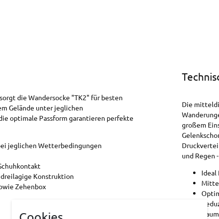
Technis
 sorgt die Wandersocke "TK2" für besten
Die mitteld
em Gelände unter jeglichen
Wanderungen
die optimale Passform garantieren perfekte
großem Eins
Gelenkschon
bei jeglichen Wetterbedingungen
Druckvertei
und Regen -
 Schuhkontakt
Ideal
dreilagige Konstruktion
Mitte
sowie Zehenbox
Optim
Reduz
Cookies
Rauma