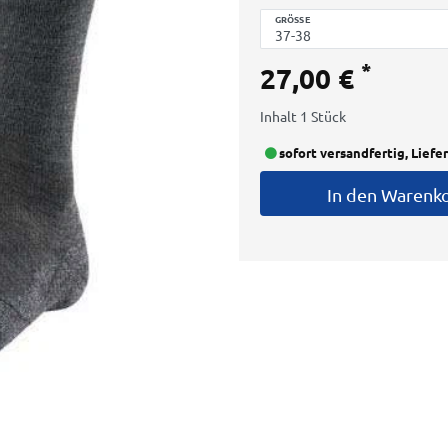
GRÖSSE
*
27,00 €
Inhalt
1
Stück
sofort versandfertig, Liefe
In den Warenk