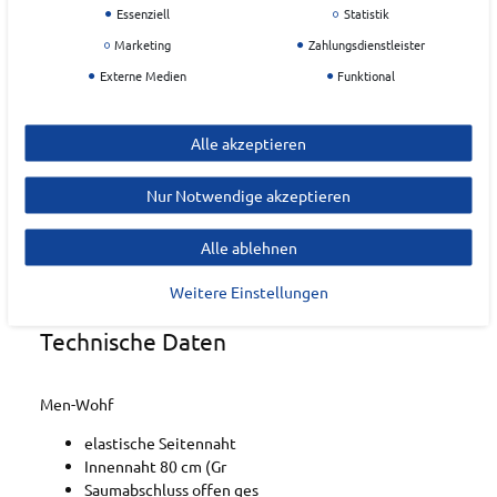
Essenziell
Statistik
SCHNEIDER SPORTSWEAR
Marketing
Zahlungsdienstleister
EU Verantwortlicher
Externe Medien
Funktional
Schneider Sports OHG
Heimbolweg
4
Alle akzeptieren
72459
Albstadt
Nur Notwendige akzeptieren
info@schneider-sportswear.de
Alle ablehnen
Weitere Einstellungen
Technische Daten
Men-Wohf
elastische Seitennaht
Innennaht 80 cm (Gr
Saumabschluss offen ges