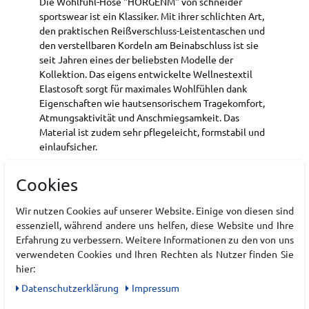
Die Wohlfühl-Hose "HORGENM" von schneider
sportswear ist ein Klassiker. Mit ihrer schlichten Art,
den praktischen Reißverschluss-Leistentaschen und
den verstellbaren Kordeln am Beinabschluss ist sie
seit Jahren eines der beliebsten Modelle der
Kollektion. Das eigens entwickelte Wellnestextil
Elastosoft sorgt für maximales Wohlfühlen dank
Eigenschaften wie hautsensorischem Tragekomfort,
Atmungsaktivität und Anschmiegsamkeit. Das
Material ist zudem sehr pflegeleicht, formstabil und
einlaufsicher.
Elastischer Bund mit Kordelzug, innen
Cookies
Art.-ID:
22170364
Wir nutzen Cookies auf unserer Website. Einige von diesen sind
EAN:
4009675615447
essenziell, während andere uns helfen, diese Website und Ihre
Materialzusammensetzung: 65% Baumwolle, 25%
Erfahrung zu verbessern. Weitere Informationen zu den von uns
Polyester, 10% Elasthan
verwendeten Cookies und Ihren Rechten als Nutzer finden Sie
hier:
Daten­schutz­erklärung
Impressum
Hersteller