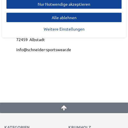
Nur Notwendige akzeptieren
EU Verantwortlicher
Alle ablehnen
Schneider Sports OHG
Weitere Einstellungen
Heimbolweg
4
72459
Albstadt
info@schneider-sportswear.de
KATEGORIEN
KRUMHOLZ