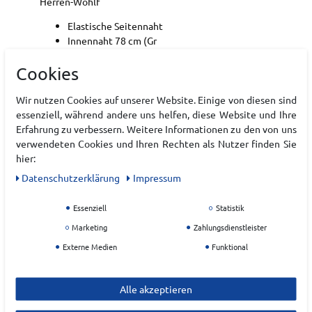
Herren-Wohlf
Elastische Seitennaht
Innennaht 78 cm (Gr
Saumabschluss mit elastischer Blende
Cookies
Elastischer Bund mit Kordelzug, innen
2 Schubtaschen
Elastischer Bund mit flacher Kordel, sichtbar
Wir nutzen Cookies auf unserer Website. Einige von diesen sind
2 Reißverschluss-Leistentaschen
essenziell, während andere uns helfen, diese Website und Ihre
Elastischer Bund mit flacher Kordel, sichtbar
Erfahrung zu verbessern. Weitere Informationen zu den von uns
Elastischer Bund mit flacher Kordel, sichtbar
verwendeten Cookies und Ihren Rechten als Nutzer finden Sie
2 Reißverschluss-Leistentaschen
hier:
Daten­schutz­erklärung
Impressum
Art.-ID:
22192990
Essenziell
Statistik
EAN:
4009675546000
Materialzusammensetzung: 65% Baumwolle, 25%
Marketing
Zahlungsdienstleister
Polyester, 10% Elasthan
Externe Medien
Funktional
Hersteller
Alle akzeptieren
SCHNEIDER SPORTSWEAR