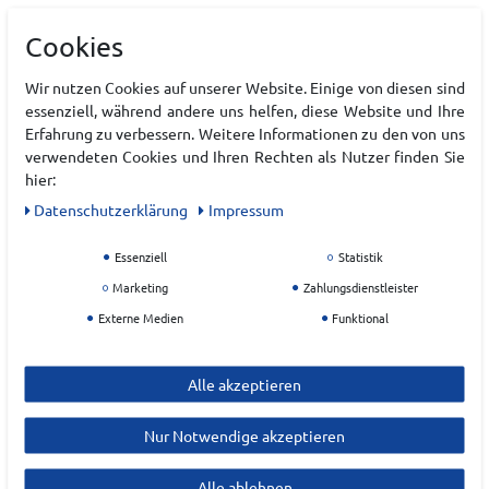
Freizeit-Anzug •Stehkragen •Front-Rei •Rund
Cookies
eingesetzter •Breitbund mit innenliegendem
Gummiband •2 Schubtaschen, 1 Ges •Gen •Wohf
•Elastischer Bund mit weitem, regulierbarem
Wir nutzen Cookies auf unserer Website. Einige von diesen sind
Kordelzug •2 Schubtaschen •2 Schubtaschen
essenziell, während andere uns helfen, diese Website und Ihre
Erfahrung zu verbessern. Weitere Informationen zu den von uns
verwendeten Cookies und Ihren Rechten als Nutzer finden Sie
Art.-ID:
22202209
hier:
EAN:
4009675486900
Daten­schutz­erklärung
Impressum
Materialzusammensetzung: 64% Polyester, 36%
Baumwolle
Essenziell
Statistik
Marketing
Zahlungsdienstleister
Hersteller
Externe Medien
Funktional
SCHNEIDER SPORTSWEAR
Alle akzeptieren
EU Verantwortlicher
Schneider Sports OHG
Nur Notwendige akzeptieren
Heimbolweg
4
Alle ablehnen