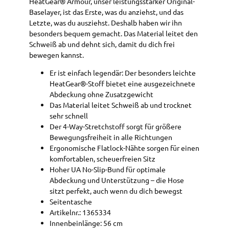
HeatGear® Armour, unser leistungsstarker Original-
Baselayer, ist das Erste, was du anziehst, und das
Letzte, was du ausziehst. Deshalb haben wir ihn
besonders bequem gemacht. Das Material leitet den
Schweiß ab und dehnt sich, damit du dich frei
bewegen kannst.
Er ist einfach legendär: Der besonders leichte
HeatGear®-Stoff bietet eine ausgezeichnete
Abdeckung ohne Zusatzgewicht
Das Material leitet Schweiß ab und trocknet
sehr schnell
Der 4-Way-Stretchstoff sorgt für größere
Bewegungsfreiheit in alle Richtungen
Ergonomische Flatlock-Nähte sorgen für einen
komfortablen, scheuerfreien Sitz
Hoher UA No-Slip-Bund für optimale
Abdeckung und Unterstützung – die Hose
sitzt perfekt, auch wenn du dich bewegst
Seitentasche
Artikelnr.: 1365334
Innenbeinlänge: 56 cm