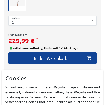
GRÖSSE
UVP 320,00 €
*
229,99 €
sofort versandfertig, Lieferzeit 2-4 Werktage
In den Warenkorb
Cookies
Wir nutzen Cookies auf unserer Website. Einige von diesen sind
essenziell, während andere uns helfen, diese Website und Ihre
Art.-ID:
22210595
Erfahrung zu verbessern. Weitere Informationen zu den von uns
EAN:
0097512683944
verwendeten Cookies und Ihren Rechten als Nutzer finden Sie
Materialzusammensetzung: -