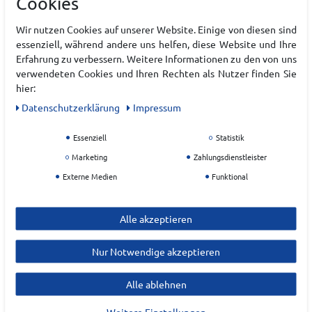
Cookies
Wir nutzen Cookies auf unserer Website. Einige von diesen sind
essenziell, während andere uns helfen, diese Website und Ihre
Erfahrung zu verbessern. Weitere Informationen zu den von uns
verwendeten Cookies und Ihren Rechten als Nutzer finden Sie
SNOWLINE SPIKES
SNOWLINE SPIKES
CHAINSEN WALK
CHAINSEN WALK
hier:
Daten­schutz­erklärung
Impressum
UVP 45,00 €
UVP 45,00 €
35,99 €*
35,49 €*
Essenziell
Statistik
Marketing
Zahlungsdienstleister
Externe Medien
Funktional
Alle akzeptieren
Alles Bestens
Nur Notwendige akzeptieren
Datum der Veröffentlichung: 08.08.2026
Datum der Kauferfahrung: 01.08.2026
Alle ablehnen
Weitere Einstellungen