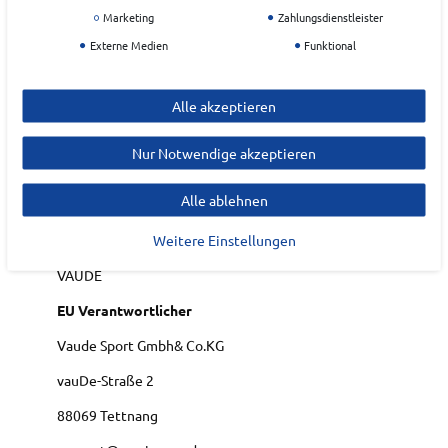
Front-Tasche mit Reißverschluss
Marketing
Zahlungsdienstleister
seitliche Reißverschluss-Tasche
Externe Medien
Funktional
Art.-ID:
22214021
Alle akzeptieren
EAN:
4062218767195
Materialzusammensetzung: Hauptstoff - Material:
100% Polyester (recycelt) Beschichtung: 100%
Nur Notwendige akzeptieren
Polyurethan
Alle ablehnen
Weitere Einstellungen
Hersteller
VAUDE
EU Verantwortlicher
Vaude Sport Gmbh& Co.KG
vauDe-Straße
2
88069
Tettnang