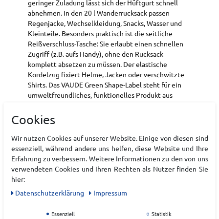
geringer Zuladung lässt sich der Hüftgurt schnell
abnehmen. In den 20 l Wanderrucksack passen
Regenjacke, Wechselkleidung, Snacks, Wasser und
Kleinteile. Besonders praktisch ist die seitliche
Reißverschluss-Tasche: Sie erlaubt einen schnellen
Zugriff (z.B. aufs Handy), ohne den Rucksack
komplett absetzen zu müssen. Der elastische
Kordelzug fixiert Helme, Jacken oder verschwitzte
Shirts. Das VAUDE Green Shape-Label steht für ein
umweltfreundliches, funktionelles Produkt aus
nachhaltigen und bluesign® zertifizierten
Materialien.
Cookies
Vielseitiger 20 l Wanderrucksack für
Wir nutzen Cookies auf unserer Website. Einige von diesen sind
Tagestouren , komfortables und gut belüftetes
essenziell, während andere uns helfen, diese Website und Ihre
Tragesystem , abnehmbarer Hüftgurt ,
Erfahrung zu verbessern. Weitere Informationen zu den von uns
Hauptmaterial aus 100 % recyceltem
verwendeten Cookies und Ihren Rechten als Nutzer finden Sie
Polyester
hier:
Vent Comfort Kontaktrücken
Daten­schutz­erklärung
Impressum
ErgoShape-Schultergurte für optimale
Bewegungsfreiheit
Essenziell
Statistik
Hauptfach mit Reißverschluss