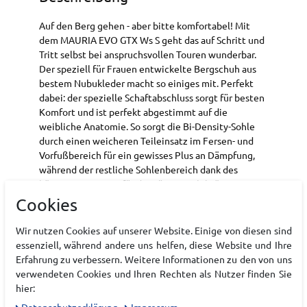
Auf den Berg gehen - aber bitte komfortabel! Mit
dem MAURIA EVO GTX Ws S geht das auf Schritt und
Tritt selbst bei anspruchsvollen Touren wunderbar.
Der speziell für Frauen entwickelte Bergschuh aus
bestem Nubukleder macht so einiges mit. Perfekt
dabei: der spezielle Schaftabschluss sorgt für besten
Komfort und ist perfekt abgestimmt auf die
weibliche Anatomie. So sorgt die Bi-Density-Sohle
durch einen weicheren Teileinsatz im Fersen- und
Vorfußbereich für ein gewisses Plus an Dämpfung,
während der restliche Sohlenbereich dank des
härteren Einsatzes für die nötige Stabilität sorgt.
Damit Wind und Wetter machen können, was sie
Cookies
wollen, hat LOWA darüber hinaus ein GORE-TEX-
Innenfutter verarbeitet.
Wir nutzen Cookies auf unserer Website. Einige von diesen sind
essenziell, während andere uns helfen, diese Website und Ihre
Garantierter Wetterschutz: wasserdicht,
Erfahrung zu verbessern. Weitere Informationen zu den von uns
winddicht und atmungsaktiv dank GORE-TEX
verwendeten Cookies und Ihren Rechten als Nutzer finden Sie
Membrane
hier:
Ausgezeichnete Passform für schmale Füße:
Daten­schutz­erklärung
Impressum