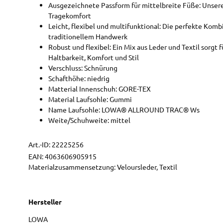
Ausgezeichnete Passform für mittelbreite Füße: Unsere
Tragekomfort
Leicht, flexibel und multifunktional: Die perfekte Kom
traditionellem Handwerk
Robust und flexibel: Ein Mix aus Leder und Textil sorgt
Haltbarkeit, Komfort und Stil
Verschluss: Schnürung
Schafthöhe: niedrig
Matterial Innenschuh: GORE-TEX
Material Laufsohle: Gummi
Name Laufsohle: LOWA® ALLROUND TRAC® Ws
Weite/Schuhweite: mittel
Art.-ID:
22225256
EAN:
4063606905915
Materialzusammensetzung: Veloursleder, Textil
Hersteller
LOWA