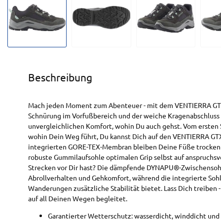
Beschreibung
Mach jeden Moment zum Abenteuer - mit dem VENTIERRA GTX 
Schnürung im Vorfußbereich und der weiche Kragenabschluss 
unvergleichlichen Komfort, wohin Du auch gehst. Vom ersten Sc
wohin Dein Weg führt, Du kannst Dich auf den VENTIERRA GTX
integrierten GORE-TEX-Membran bleiben Deine Füße trocken - 
robuste Gummilaufsohle optimalen Grip selbst auf anspruchsv
Strecken vor Dir hast? Die dämpfende DYNAPU®-Zwischensoh
Abrollverhalten und Gehkomfort, während die integrierte Soh
Wanderungen zusätzliche Stabilität bietet. Lass Dich treiben 
auf all Deinen Wegen begleitet.
Garantierter Wetterschutz: wasserdicht, winddicht u