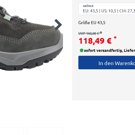
GRÖSSE
Größe
EU 43,5
UVP 160,00 €
*
118,49 €
sofort versandfertig, Liefe
In den Warenk