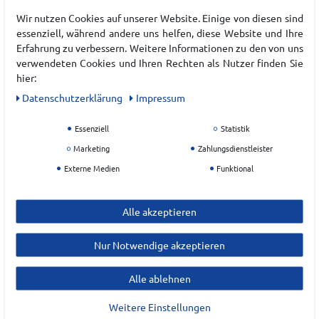
Wir nutzen Cookies auf unserer Website. Einige von diesen sind
EU Verantwortlicher
essenziell, während andere uns helfen, diese Website und Ihre
Erfahrung zu verbessern. Weitere Informationen zu den von uns
Lukas Meindl GmbH & Co.KG
verwendeten Cookies und Ihren Rechten als Nutzer finden Sie
Lukas- Meindl Straße
5-9
hier:
Daten­schutz­erklärung
Impressum
83417
Kirchanschöring
Deutschland
Essenziell
Statistik
Marketing
Zahlungsdienstleister
shoes@meindl.de
Externe Medien
Funktional
Alle akzeptieren
Nur Notwendige akzeptieren
Alle ablehnen
ZULETZT ANGESEHEN
Weitere Einstellungen