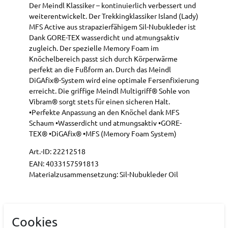
Der Meindl Klassiker – kontinuierlich verbessert und
weiterentwickelt. Der Trekkingklassiker Island (Lady)
MFS Active aus strapazierfähigem Sil-Nubukleder ist
Dank GORE-TEX wasserdicht und atmungsaktiv
zugleich. Der spezielle Memory Foam im
Knöchelbereich passt sich durch Körperwärme
perfekt an die Fußform an. Durch das Meindl
DiGAfix®-System wird eine optimale Fersenfixierung
erreicht. Die griffige Meindl Multigriff® Sohle von
Vibram® sorgt stets für einen sicheren Halt.
•Perfekte Anpassung an den Knöchel dank MFS
Schaum •Wasserdicht und atmungsaktiv •GORE-
TEX® •DiGAfix® •MFS (Memory Foam System)
Art.-ID:
22212518
EAN:
4033157591813
Materialzusammensetzung: Sil-Nubukleder Oil
Hersteller
Cookies
MEINDL