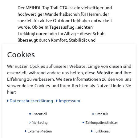
Der MEINDL Top Trail GTX ist ein vielseitiger und
hochwertiger Wanderhalbschuh für Herren, der
speziell für aktive Outdoor-Liebhaber entwickelt
wurde. Ob beim Tagesausflug, leichten
Trekkingtouren oder im Alltag – dieser Schuh
überzeugt durch Komfort, Stabilität und
Wetterfestigkeit.
Cookies
Das Obermaterial aus strapazierfähigem
Veloursleder und Mesh wird durch eine wasserdichte
Wir nutzen Cookies auf unserer Website. Einige von diesen sind
GORE-TEX®-Membran ergänzt, die deine Füße
essenziell, während andere uns helfen, diese Website und Ihre
zuverlässig trocken hält – auch bei Regen oder
Erfahrung zu verbessern. Weitere Informationen zu den von uns
nassem Untergrund. Die Meindl Trail Activity Sport-
verwendeten Cookies und Ihren Rechten als Nutzer finden Sie
Außensohle bietet ausgezeichnete Traktion und
hier:
sorgt für einen sicheren Tritt auf verschiedenstem
Daten­schutz­erklärung
Impressum
Terrain.
Essenziell
Statistik
Art.-ID:
22222134
Marketing
Zahlungsdienstleister
EAN:
4056284590214
Externe Medien
Funktional
Materialzusammensetzung: MEINDL Top Trail GTX
Herren