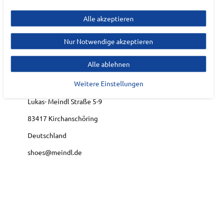
Alle akzeptieren
Hersteller
Nur Notwendige akzeptieren
MEINDL
Alle ablehnen
EU Verantwortlicher
Weitere Einstellungen
Lukas Meindl GmbH & Co.KG
Lukas- Meindl Straße
5-9
83417
Kirchanschöring
Deutschland
shoes@meindl.de