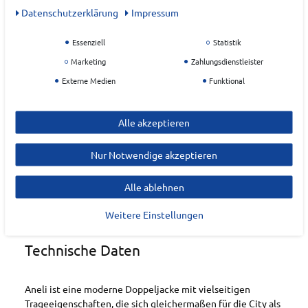
Hersteller
Daten­schutz­erklärung
Impressum
McKINLEY
Essenziell
Statistik
EU Verantwortlicher
Marketing
Zahlungsdienstleister
Intersport Deutschland eG
Externe Medien
Funktional
Wanneneckerstr.
50
Alle akzeptieren
74078
Heilbronn
Deutschland
Nur Notwendige akzeptieren
Q.S@intersport.de
Alle ablehnen
Weitere Einstellungen
Technische Daten
Aneli ist eine moderne Doppeljacke mit vielseitigen
Trageeigenschaften, die sich gleichermaßen für die City als