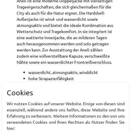
Aneli ist eine moderne Doppeljacke mit vielseitigen
Trageeigenschaften, die sich gleichermaßen für die
City als auch für die Natur eignet. Die Hardshell-
Außenjacke ist wind- und wasserdicht sowie
atmungsaktiv und bietet die ideale Kombination aus
Wetterschutz und Tragekomfort. In sie integriert ist
eine wattierte Innenjacke, die an milderen Tagen
auch herausgenommen werden und solo getragen
werden kann. Zur Ausstattung der Aneli zählen
zudem eine vollverstellbare Kapuze, verschweißte
Nähte sowie ein wasserdichter Frontreißverschluss.
wasserdicht, atmungsaktiv, winddicht
hohe Strapazierfähigkeit
abnehmbare Kapuze
Cookies
Art.-ID:
22184775
Wir nutzen Cookies auf unserer Website. Einige von diesen sind
EAN:
7613709641073
essenziell, während andere uns helfen, diese Website und Ihre
Materialzusammensetzung: Polyester / Polyamid
Erfahrung zu verbessern. Weitere Informationen zu den von uns
verwendeten Cookies und Ihren Rechten als Nutzer finden Sie
hier: