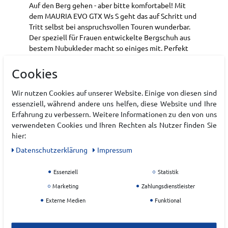
Auf den Berg gehen - aber bitte komfortabel! Mit
dem MAURIA EVO GTX Ws S geht das auf Schritt und
Tritt selbst bei anspruchsvollen Touren wunderbar.
Der speziell für Frauen entwickelte Bergschuh aus
bestem Nubukleder macht so einiges mit. Perfekt
dabei: der spezielle Schaftabschluss sorgt für besten
Komfort und ist perfekt abgestimmt auf die
Cookies
weibliche Anatomie. So sorgt die Bi-Density-Sohle
durch einen weicheren Teileinsatz im Fersen- und
Wir nutzen Cookies auf unserer Website. Einige von diesen sind
Vorfußbereich für ein gewisses Plus an Dämpfung,
essenziell, während andere uns helfen, diese Website und Ihre
während der restliche Sohlenbereich dank des
Erfahrung zu verbessern. Weitere Informationen zu den von uns
härteren Einsatzes für die nötige Stabilität sorgt.
verwendeten Cookies und Ihren Rechten als Nutzer finden Sie
Damit Wind und Wetter machen können, was sie
hier:
wollen, hat LOWA darüber hinaus ein GORE-TEX-
Daten­schutz­erklärung
Impressum
Innenfutter verarbeitet.
Essenziell
Statistik
Art.-ID:
22201974
EAN:
4063606307641
Marketing
Zahlungsdienstleister
Materialzusammensetzung: Nubukleder
Externe Medien
Funktional