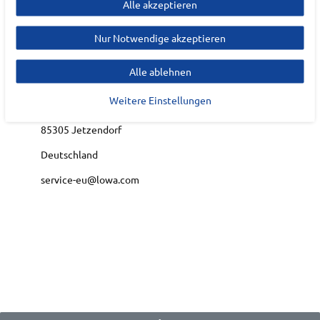
Alle akzeptieren
Hersteller
LOWA
Nur Notwendige akzeptieren
EU Verantwortlicher
Alle ablehnen
Lowa Sportschuhe GmbH
Weitere Einstellungen
Hauptsraße
19
85305
Jetzendorf
Deutschland
service-eu@lowa.com