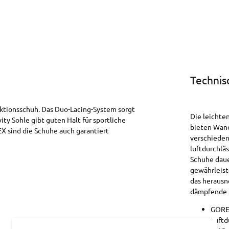
Technis
unktionsschuh. Das Duo-Lacing-System sorgt
Die leichte
ity Sohle gibt guten Halt für sportliche
bieten Wand
X sind die Schuhe auch garantiert
verschieden
luftdurchl
Schuhe daue
gewährleiste
das herausn
dämpfende 
GORE-
Luftd