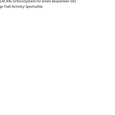
ACING-Schnürsystem für einen bequemen Sitz
ge Trail Activity-Sportsohle