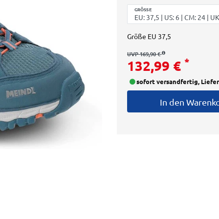
GRÖSSE
Größe
EU 37,5
UVP 169,90 €
*
132,99 €
sofort versandfertig, Liefe
In den Warenk