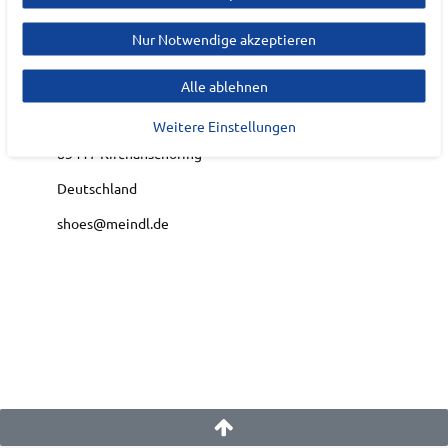
MEINDL
Nur Notwendige akzeptieren
EU Verantwortlicher
Lukas Meindl GmbH & Co.KG
Alle ablehnen
Lukas- Meindl Straße
5-9
Weitere Einstellungen
83417
Kirchanschöring
Deutschland
shoes@meindl.de