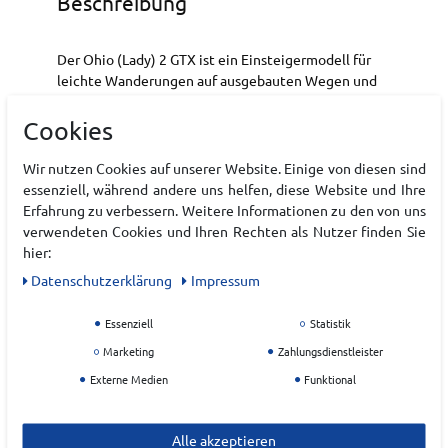
Beschreibung
Der Ohio (Lady) 2 GTX ist ein Einsteigermodell für
leichte Wanderungen auf ausgebauten Wegen und
in Hochalmregionen. Das weiche Oberleder sorgt für
eine schöne Optik und bietet einen besonderen
Cookies
Komfort. Dank GORE-TEX sind die Schuhe auch
garantiert wasserdicht und atmungsaktiv. Für einen
Wir nutzen Cookies auf unserer Website. Einige von diesen sind
sicheren Halt sorgt die Meindl Magic Light Trail
essenziell, während andere uns helfen, diese Website und Ihre
Sohle.
Erfahrung zu verbessern. Weitere Informationen zu den von uns
verwendeten Cookies und Ihren Rechten als Nutzer finden Sie
Wasserdicht und atmungsaktiv
hier:
GORE-TEX®
Daten­schutz­erklärung
Impressum
Art.-ID:
22175666
Essenziell
Statistik
EAN:
4033157914162
Marketing
Zahlungsdienstleister
Materialzusammensetzung: Nubukleder gemillt
Externe Medien
Funktional
Hersteller
Alle akzeptieren