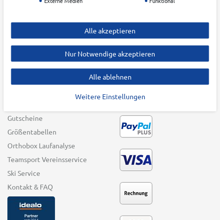
Externe Medien
Funktional
Batteriehinweis
Winter Sports
Impressum
Swim & Beach
Alle akzeptieren
Barrierefreiheitserklärung
Bike
Vertrag widerrufen
Funwheel
Nur Notwendige akzeptieren
Andere Sportarten
Alle ablehnen
Top-Marken
Weitere Einstellungen
SERVICE
ZAHLUNGSARTEN
Gutscheine
Größentabellen
Orthobox Laufanalyse
Teamsport Vereinsservice
Ski Service
Kontakt & FAQ