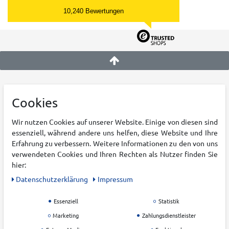
10,240 Bewertungen
KATEGORIEN
KRUMHOLZ
Cookies
Damen
Über uns
Wir nutzen Cookies auf unserer Website. Einige von diesen sind
Herren
Karriere
essenziell, während andere uns helfen, diese Website und Ihre
Kinder
Filialen
Erfahrung zu verbessern. Weitere Informationen zu den von uns
verwendeten Cookies und Ihren Rechten als Nutzer finden Sie
Outdoor
Blog
hier:
Running
Nachhaltigkeit
Daten­schutz­erklärung
Impressum
Training
Zahlung & Versand
Teamsport
Widerrufsrecht
Essenziell
Statistik
Racketsport
AGB
Marketing
Zahlungsdienstleister
Freizeit
Datenschutz &