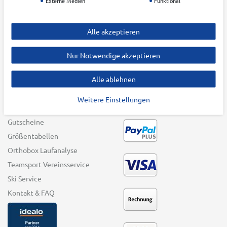
Externe Medien
Funktional
Batteriehinweis
Winter Sports
Impressum
Swim & Beach
Alle akzeptieren
Barrierefreiheitserklärung
Bike
Vertrag widerrufen
Funwheel
Nur Notwendige akzeptieren
Andere Sportarten
Alle ablehnen
Top-Marken
Weitere Einstellungen
SERVICE
ZAHLUNGSARTEN
Gutscheine
Größentabellen
Orthobox Laufanalyse
Teamsport Vereinsservice
Ski Service
Kontakt & FAQ