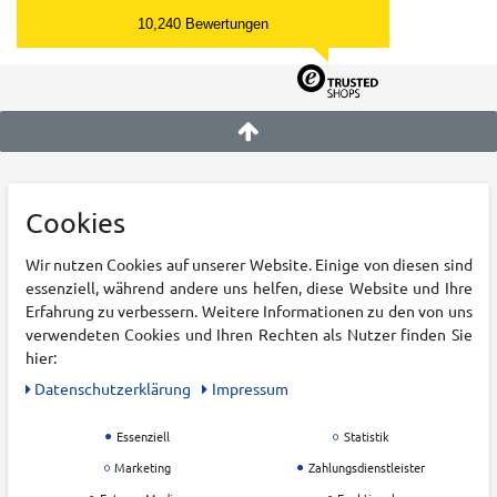
10,240 Bewertungen
KATEGORIEN
KRUMHOLZ
Cookies
Damen
Über uns
Wir nutzen Cookies auf unserer Website. Einige von diesen sind
Herren
Karriere
essenziell, während andere uns helfen, diese Website und Ihre
Kinder
Filialen
Erfahrung zu verbessern. Weitere Informationen zu den von uns
verwendeten Cookies und Ihren Rechten als Nutzer finden Sie
Outdoor
Blog
hier:
Running
Nachhaltigkeit
Daten­schutz­erklärung
Impressum
Training
Zahlung & Versand
Teamsport
Widerrufsrecht
Essenziell
Statistik
Racketsport
AGB
Marketing
Zahlungsdienstleister
Freizeit
Datenschutz &