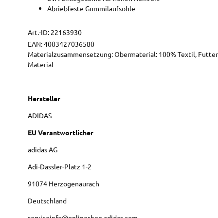
Abriebfeste Gummilaufsohle
Art.-ID:
22163930
EAN:
4003427036580
Materialzusammensetzung: Obermaterial: 100% Textil, Futter:
Material
Hersteller
ADIDAS
EU Verantwortlicher
adidas AG
Adi-Dassler-Platz
1-2
91074
Herzogenaurach
Deutschland
serviceinfo@onlineshop.adidas.com