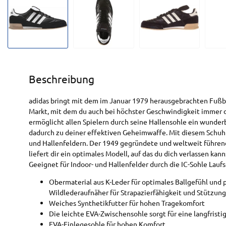
Beschreibung
adidas bringt mit dem im Januar 1979 herausgebrachten Fußba
Markt, mit dem du auch bei höchster Geschwindigkeit immer d
ermöglicht allen Spielern durch seine Hallensohle ein wunder
dadurch zu deiner effektiven Geheimwaffe. Mit diesem Schuh ab
und Hallenfeldern. Der 1949 gegründete und weltweit führend
liefert dir ein optimales Modell, auf das du dich verlassen kan
Geeignet für Indoor- und Hallenfelder durch die IC-Sohle Laufs
Obermaterial aus K-Leder für optimales Ballgefühl und 
Wildlederaufnäher für Strapazierfähigkeit und Stützun
Weiches Synthetikfutter für hohen Tragekomfort
Die leichte EVA-Zwischensohle sorgt für eine langfrist
EVA-Einlegesohle für hohen Komfort