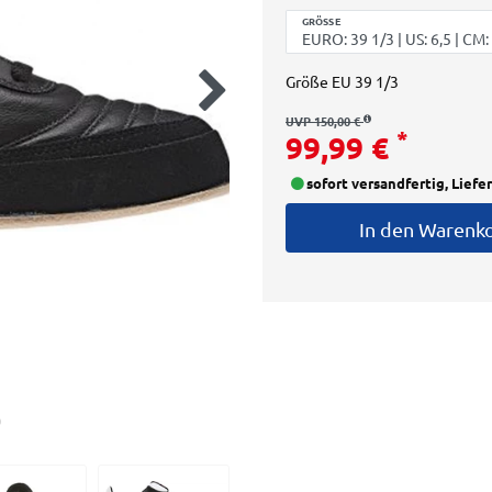
GRÖSSE
Größe
EU 39 1/3
UVP 150,00 €
*
99,99 €
sofort versandfertig, Liefe
In den Warenk