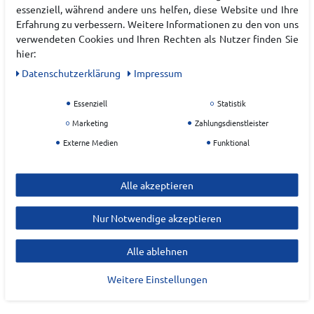
essenziell, während andere uns helfen, diese Website und Ihre
EAN:
4065449429108
Erfahrung zu verbessern. Weitere Informationen zu den von uns
Materialzusammensetzung: Textil, Synthetik
verwendeten Cookies und Ihren Rechten als Nutzer finden Sie
hier:
Daten­schutz­erklärung
Impressum
Hersteller
PUMA
Essenziell
Statistik
Marketing
Zahlungsdienstleister
EU Verantwortlicher
Externe Medien
Funktional
Puma SE
Puma Way
1
Alle akzeptieren
91074
Herzogenaurach
Nur Notwendige akzeptieren
service@puma.com
Alle ablehnen
Weitere Einstellungen