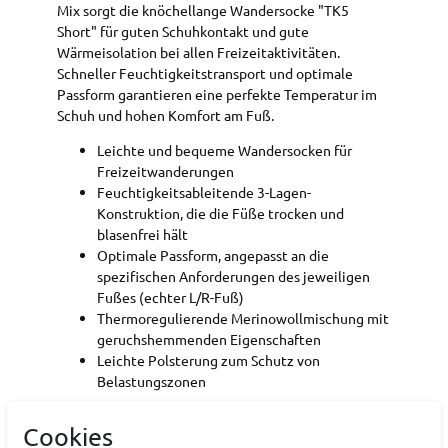
Mix sorgt die knöchellange Wandersocke "TK5
Short" für guten Schuhkontakt und gute
Wärmeisolation bei allen Freizeitaktivitäten.
Schneller Feuchtigkeitstransport und optimale
Passform garantieren eine perfekte Temperatur im
Schuh und hohen Komfort am Fuß.
Leichte und bequeme Wandersocken für
Freizeitwanderungen
Feuchtigkeitsableitende 3-Lagen-
Konstruktion, die die Füße trocken und
blasenfrei hält
Optimale Passform, angepasst an die
spezifischen Anforderungen des jeweiligen
Fußes (echter L/R-Fuß)
Thermoregulierende Merinowollmischung mit
geruchshemmenden Eigenschaften
Leichte Polsterung zum Schutz von
Belastungszonen
Cookies
Art.-ID:
22174962