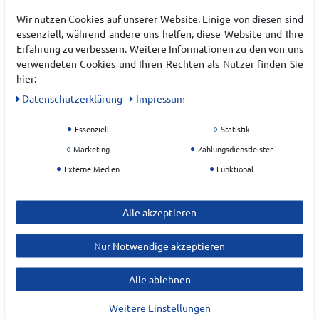
EAN:
4043876549712
Wir nutzen Cookies auf unserer Website. Einige von diesen sind
Materialzusammensetzung: 40% Polypropylen, 35%
essenziell, während andere uns helfen, diese Website und Ihre
Schurwolle, 25% Polyamid - enthält nichttextile
Erfahrung zu verbessern. Weitere Informationen zu den von uns
Teile tierischen Ursprungs
verwendeten Cookies und Ihren Rechten als Nutzer finden Sie
hier:
Daten­schutz­erklärung
Impressum
Hersteller
FALKE
Essenziell
Statistik
Marketing
Zahlungsdienstleister
EU Verantwortlicher
Externe Medien
Funktional
Falke KGaA
Oststraße
5
Alle akzeptieren
57392
Schmallenberg
Nur Notwendige akzeptieren
online@FALKE.com
Alle ablehnen
Weitere Einstellungen