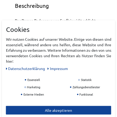
Beschreibung
Der Damen Badeanzug von Sunflair wirkt schlicht,
verleiht dir aber einen extrem femininen Look mit
Cookies
dem du in dieser Badesaison absolut im Trend bist.
Der körpernahe Schnitt betont die weiblichen
Wir nutzen Cookies auf unserer Website. Einige von diesen sind
Vorzüge und bietet rutschfesten Halt. Neben einem
essenziell, während andere uns helfen, diese Website und Ihre
Rundhalsausschnitt untestreichen breite
Erfahrung zu verbessern. Weitere Informationen zu den von uns
Schulterriemen den modernen Look des Sunflair
verwendeten Cookies und Ihren Rechten als Nutzer finden Sie
Badeanzug. Dank des schlichten Schnitts kann der
hier:
Badeanzug auch als moderner Body unter einer
Daten­schutz­erklärung
Impressum
Jeans-Shorts getragen werden. Details: •Damen
Badeanzug •Hersteller: Sunflair •Schlichtes Design
Essenziell
Statistik
•Auch als Body im Alltag nutzbar •Breite Träger
•Rutschfester Halt
Marketing
Zahlungsdienstleister
Externe Medien
Funktional
Art.-ID:
22181212
EAN:
4059244715801
Alle akzeptieren
Materialzusammensetzung: 80% Polyamid, 20%
Elasthan