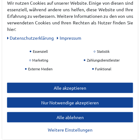
Art.-ID:
22225254
Wir nutzen Cookies auf unserer Website. Einige von diesen sind
essenziell, während andere uns helfen, diese Website und Ihre
EAN:
4009675876473
Erfahrung zu verbessern. Weitere Informationen zu den von uns
Materialzusammensetzung: 65% Baumwolle, 25%
verwendeten Cookies und Ihren Rechten als Nutzer finden Sie
Polyester, 10% Elasthan
hier:
Daten­schutz­erklärung
Impressum
Hersteller
Essenziell
Statistik
SCHNEIDER SPORTSWEAR
Marketing
Zahlungsdienstleister
EU Verantwortlicher
Externe Medien
Funktional
Schneider Sports OHG
Alle akzeptieren
Heimbolweg
4
72459
Albstadt
Nur Notwendige akzeptieren
info@schneider-sportswear.de
Alle ablehnen
Weitere Einstellungen