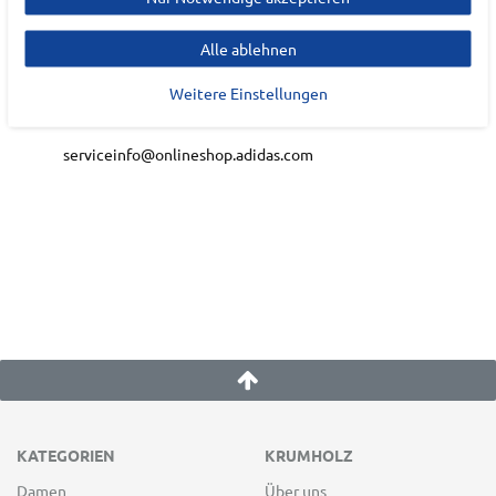
Adi-Dassler-Platz
1-2
Alle ablehnen
91074
Herzogenaurach
Weitere Einstellungen
Deutschland
serviceinfo@onlineshop.adidas.com
KATEGORIEN
KRUMHOLZ
Damen
Über uns