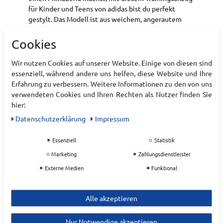
für Kinder und Teens von adidas bist du perfekt
gestylt. Das Modell ist aus weichem, angerautem
Trikot-Material gefertigt und eignet sich perfekt für
den ganzen Tag. Der Stehkragen und die
Cookies
Paspelierung verleihen ihm einen sportlichen Touch.
Wir nutzen Cookies auf unserer Website. Einige von diesen sind
Reißverschluss
essenziell, während andere uns helfen, diese Website und Ihre
Normale Passform
Erfahrung zu verbessern. Weitere Informationen zu den von uns
verwendeten Cookies und Ihren Rechten als Nutzer finden Sie
Art.-ID:
22224274
hier:
EAN:
4068821541450
Daten­schutz­erklärung
Impressum
Materialzusammensetzung: 100 % Polyester
(recycelt)
Essenziell
Statistik
Marketing
Zahlungsdienstleister
Externe Medien
Funktional
Hersteller
ADIDAS
Alle akzeptieren
EU Verantwortlicher
Nur Notwendige akzeptieren
adidas AG