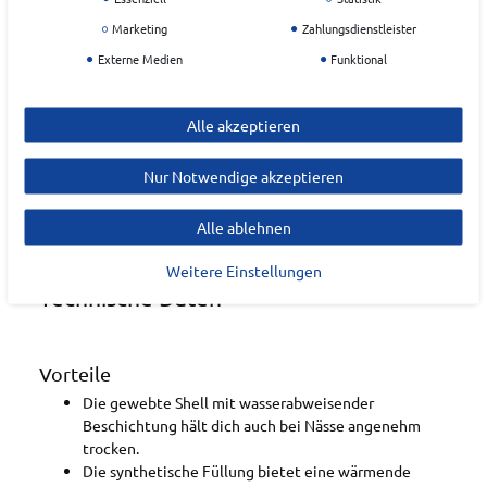
NIKE Retail B.V.
Marketing
Zahlungsdienstleister
Externe Medien
Funktional
Colosseum
1
NL-1213
Hilversum
Alle akzeptieren
Niederlande
serviceinfo.de@nike.com
Nur Notwendige akzeptieren
Alle ablehnen
Weitere Einstellungen
Technische Daten
Vorteile
Die gewebte Shell mit wasserabweisender
Beschichtung hält dich auch bei Nässe angenehm
trocken.
Die synthetische Füllung bietet eine wärmende