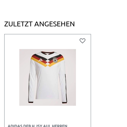
ZULETZT ANGESEHEN
ADIDAS DFB H JSY AUL HERREN