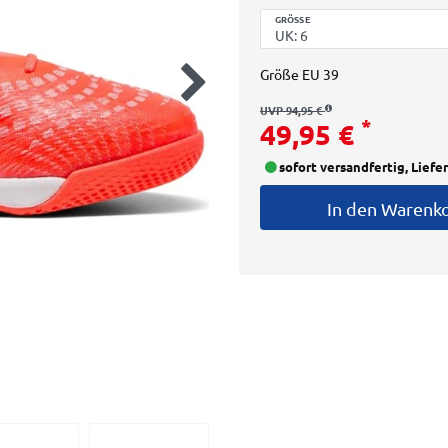
GRÖSSE
Größe
EU 39
UVP 94,95 €
*
49,95 €
sofort versandfertig, Liefe
In den Warenk