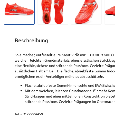
Beschreibung
Spielmacher, entfesselt eure Kreativität mit FUTURE 9 MATCH
weichen, leichten Grundmaterials, eines elastischen Strickkr
eine flexible, sichere und stützende Passform. Gezielte Präg
zusätzlichen Halt am Ball. Die flache, abriebfeste Gummi-In
ermöglichen es dir, Verteidiger mühelos abzuschütteln.
Flache, abriebfeste Gummi-Innensohle und EVA-Zwisch
Mit dem weichen, leichten Grundmaterial für mehr Komf
Strickkragen und einer mittelhohen Konstruktion bietet
stützende Passform. Gezielte Prägungen im Obermaterial
Art.-ID:
22224459