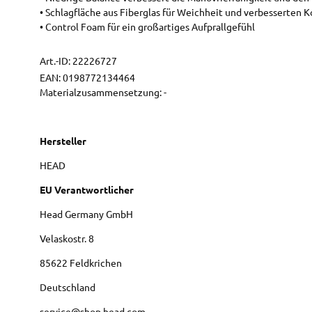
• Schlagfläche aus Fiberglas für Weichheit und verbesserten 
• Control Foam für ein großartiges Aufprallgefühl
Art.-ID:
22226727
EAN:
0198772134464
Materialzusammensetzung: -
Hersteller
HEAD
EU Verantwortlicher
Head Germany GmbH
Velaskostr.
8
85622
Feldkrichen
Deutschland
service@shop.head.com