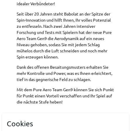
idealer Verbündeter!
Seit über 20 Jahren steht Babolat an der Spitze der
Spin-Innovation und hilft Ihnen, Ihr volles Potenzial
zu entfesseln. Nach zwei Jahren intensiver
Forschung und Tests mit Spielern hat der neue Pure
Aero Team Gen9 die Aerodynamik auf ein neues
Niveau gehoben, sodass Sie mit jedem Schlag
mühelos durch die Luft schneiden und noch mehr
Spin erzeugen können.
Dank des offenen Besaitungsmusters erhalten Sie
mehr Kontrolle und Power, was es Ihnen erleichtert,
tief in das gegnerische Feld zu schlagen.
Mit dem Pure Aero Team Gen9 können Sie sich Punkt
für Punkt einen Vorteil verschaffen und Ihr Spiel auf
die nächste Stufe heben!
Art.-ID:
22226076
Cookies
EAN:
3324922286494
Materialzusammensetzung: Graphite