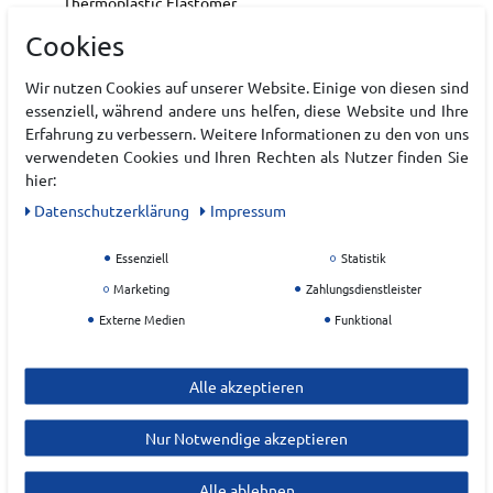
Thermoplastic Elastomer
Cookies
Hersteller
Wir nutzen Cookies auf unserer Website. Einige von diesen sind
essenziell, während andere uns helfen, diese Website und Ihre
NIKE
Erfahrung zu verbessern. Weitere Informationen zu den von uns
verwendeten Cookies und Ihren Rechten als Nutzer finden Sie
EU Verantwortlicher
hier:
NIKE Retail B.V.
Daten­schutz­erklärung
Impressum
Colosseum
1
Essenziell
Statistik
NL-1213
Hilversum
Marketing
Zahlungsdienstleister
Niederlande
Externe Medien
Funktional
serviceinfo.de@nike.com
Alle akzeptieren
Nur Notwendige akzeptieren
Alle ablehnen