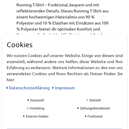
Running T-Shirt – Funktional, bequem und mit
reflektierenden Details. Dieses Running T-Shirt aus
einem hochwertigen Materialmix von 90 %
Polyester und 10 % Elasthan mit Einsätzen aus 100
% Polyester bietet dir optimalen Komfort und
Bewegungsfreiheit. Ideal für Training und Outdoor-
Läufe.
Cookies
Komfortabler Materialmix – 90 % Polyester,
Wir nutzen Cookies auf unserer Website. Einige von diesen sind
10 % Elasthan für optimale
essenziell, während andere uns helfen, diese Website und Ihre
Bewegungsfreiheit.
Erfahrung zu verbessern. Weitere Informationen zu den von uns
Sichtbarkeit & Style – Reflektierende Details
verwendeten Cookies und Ihren Rechten als Nutzer finden Sie
und Ziernähte für sicheres und modernes
hier:
Design.
Perfekte Passform – Regular Fit für
Daten­schutz­erklärung
Impressum
angenehmes Tragegefühl beim Laufen.
Essenziell
Statistik
Art.-ID:
22225277
Marketing
Zahlungsdienstleister
EAN:
4025931618069
Externe Medien
Funktional
Materialzusammensetzung: 90% Polyester, 10%
Elasthan