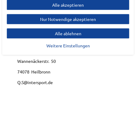
Alle akzeptieren
Hersteller
Nur Notwendige akzeptieren
ENERGETICS
Alle ablehnen
EU Verantwortlicher
Weitere Einstellungen
INTERSPORT Deutschland eG
Wannenäckerstr.
50
74078
Heilbronn
Q.S@intersport.de