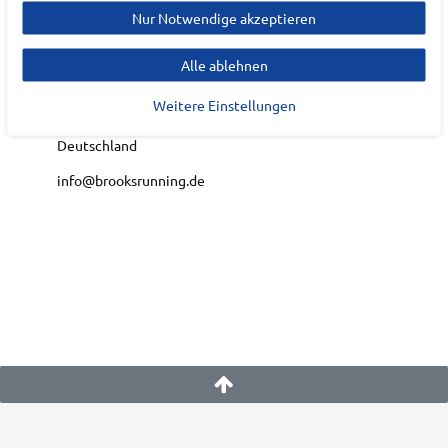
EU Verantwortlicher
Nur Notwendige akzeptieren
Brooks Sports GmbH
Alle ablehnen
Willy Brandt-Weg
13
Weitere Einstellungen
48155
Münster
Deutschland
info@brooksrunning.de