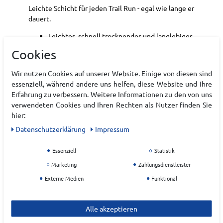
Leichte Schicht für jeden Trail Run - egal wie lange er
dauert.
Leichtes, schnell trocknendes und langlebiges
Material bietet optimale Performance bei
Cookies
anspruchsvollen Trail Runs.
Scheuerfreie Flatlock-Nähte
Wir nutzen Cookies auf unserer Website. Einige von diesen sind
Vorverlegte Schulternaht
essenziell, während andere uns helfen, diese Website und Ihre
Längere Ärmellänge
Erfahrung zu verbessern. Weitere Informationen zu den von uns
Leichtes Funktionsmaterial
verwendeten Cookies und Ihren Rechten als Nutzer finden Sie
hier:
Art.-ID:
22225183
Daten­schutz­erklärung
Impressum
EAN:
0195394723410
Materialzusammensetzung: 91 % recyceltes
Essenziell
Statistik
Polyester, 9 % Elastan
Marketing
Zahlungsdienstleister
Externe Medien
Funktional
Hersteller
Alle akzeptieren
BROOKS