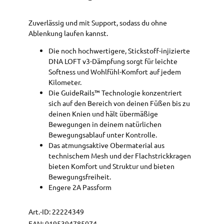
Zuverlässig und mit Support, sodass du ohne
Ablenkung laufen kannst.
Die noch hochwertigere, Stickstoff-injizierte
DNA LOFT v3-Dämpfung sorgt für leichte
Softness und Wohlfühl-Komfort auf jedem
Kilometer.
Die GuideRails™ Technologie konzentriert
sich auf den Bereich von deinen Füßen bis zu
deinen Knien und hält übermäßige
Bewegungen in deinem natürlichen
Bewegungsablauf unter Kontrolle.
Das atmungsaktive Obermaterial aus
technischem Mesh und der Flachstrickkragen
bieten Komfort und Struktur und bieten
Bewegungsfreiheit.
Engere 2A Passform
Art.-ID:
22224349
EAN:
0195394785074