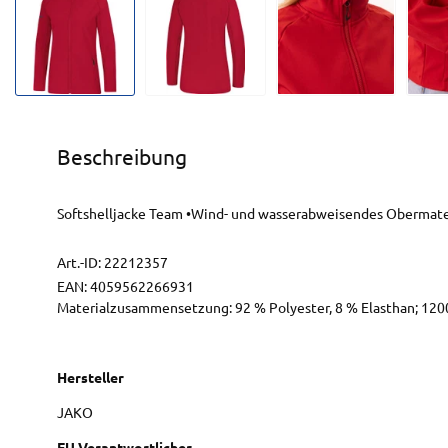
Beschreibung
Softshelljacke Team •Wind- und wasserabweisendes Obermater
Art.-ID:
22212357
EAN:
4059562266931
Materialzusammensetzung: 92 % Polyester, 8 % Elasthan; 1
Hersteller
JAKO
EU Verantwortlicher