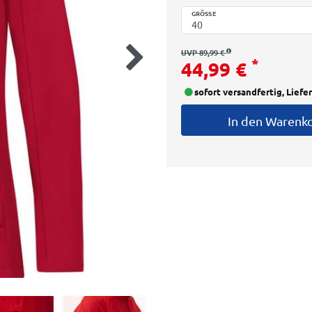
GRÖSSE
UVP 89,99 €
*
44,99 €
sofort versandfertig, Liefe
In den Warenk