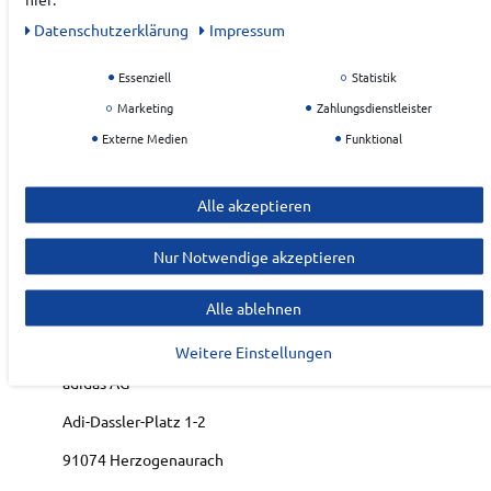
Jacke und Hose: Taschen auf der Vorderseiten
Daten­schutz­erklärung
Impressum
Jacke und Hose: Bündchen und Saum gerippt
Hose: Elastischer Bund mit Kordelzug
Essenziell
Statistik
Marketing
Zahlungsdienstleister
Art.-ID:
22224380
Externe Medien
Funktional
EAN:
4068808464772
Materialzusammensetzung: 100 % Polyester
(recycelt)
Alle akzeptieren
Nur Notwendige akzeptieren
Hersteller
ADIDAS
Alle ablehnen
EU Verantwortlicher
Weitere Einstellungen
adidas AG
Adi-Dassler-Platz
1-2
91074
Herzogenaurach