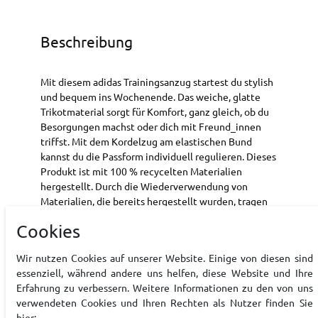
Beschreibung
Mit diesem adidas Trainingsanzug startest du stylish
und bequem ins Wochenende. Das weiche, glatte
Trikotmaterial sorgt für Komfort, ganz gleich, ob du
Besorgungen machst oder dich mit Freund_innen
triffst. Mit dem Kordelzug am elastischen Bund
kannst du die Passform individuell regulieren. Dieses
Produkt ist mit 100 % recycelten Materialien
hergestellt. Durch die Wiederverwendung von
Materialien, die bereits hergestellt wurden, tragen
wir dazu bei, Abfall und unsere Abhängigkeit von
Cookies
begrenzten Ressourcen zu verringern und den
ökologischen Fußabdruck unserer Produkte zu
Wir nutzen Cookies auf unserer Website. Einige von diesen sind
reduzieren.
essenziell, während andere uns helfen, diese Website und Ihre
Regulär geschnitten; Hose mit mittelhohem
Erfahrung zu verbessern. Weitere Informationen zu den von uns
Bund
verwendeten Cookies und Ihren Rechten als Nutzer finden Sie
Durchgehender Reißverschluss; Stehkragen
hier: