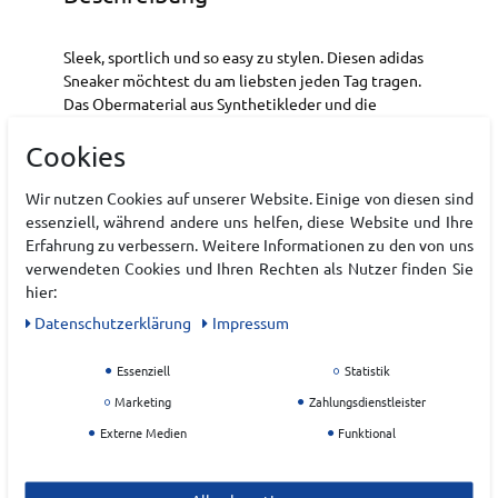
Sleek, sportlich und so easy zu stylen. Diesen adidas
Sneaker möchtest du am liebsten jeden Tag tragen.
Das Obermaterial aus Synthetikleder und die
aufgenähten 3-Streifen verpassen jedem Outfit
Cookies
einen sportlichen Touch. Die Cloudfoam
Zwischensohle dämpft jeden deiner Schritte und das
weiche Futter umschließt deinen Fuß passgenau.
Wir nutzen Cookies auf unserer Website. Einige von diesen sind
Außerdem garantiert die klassische
essenziell, während andere uns helfen, diese Website und Ihre
Gummiaußensohle optimalen Grip. Egal, ob du in der
Erfahrung zu verbessern. Weitere Informationen zu den von uns
Stadt unterwegs bist oder mit deinen Buddys
verwendeten Cookies und Ihren Rechten als Nutzer finden Sie
abhängst, authentischer adidas Style kommt immer
hier:
gut.
Daten­schutz­erklärung
Impressum
Art.-ID:
22223382
Essenziell
Statistik
EAN:
4067904268888
Marketing
Zahlungsdienstleister
Materialzusammensetzung: Leder, Synthetik
Externe Medien
Funktional
Hersteller