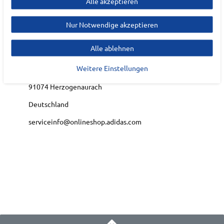
Alle akzeptieren
ADIDAS
Nur Notwendige akzeptieren
EU Verantwortlicher
Alle ablehnen
adidas AG
Weitere Einstellungen
Adi-Dassler-Platz
1-2
91074
Herzogenaurach
Deutschland
serviceinfo@onlineshop.adidas.com