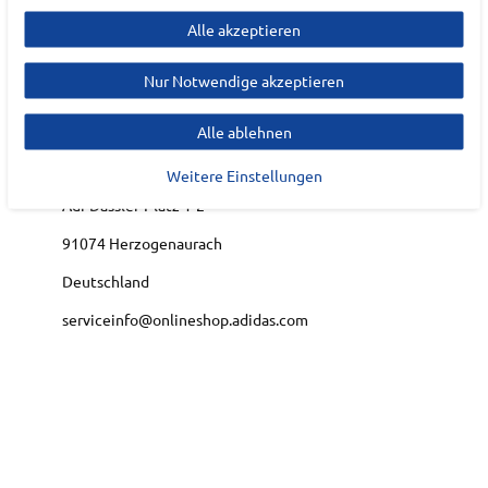
Alle akzeptieren
Hersteller
Nur Notwendige akzeptieren
ADIDAS
EU Verantwortlicher
Alle ablehnen
adidas AG
Weitere Einstellungen
Adi-Dassler-Platz
1-2
91074
Herzogenaurach
Deutschland
serviceinfo@onlineshop.adidas.com