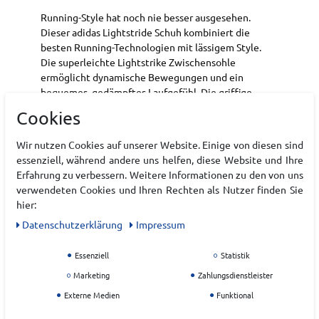
Running-Style hat noch nie besser ausgesehen.
Dieser adidas Lightstride Schuh kombiniert die
besten Running-Technologien mit lässigem Style.
Die superleichte Lightstrike Zwischensohle
ermöglicht dynamische Bewegungen und ein
bequemes, gedämpftes Laufgefühl. Die griffige
Gummiaußensohle bietet hervorragende Traktion,
Cookies
damit du bei allen Bedingungen alles geben und
deine To-do-Liste abarbeiten kannst.
Wir nutzen Cookies auf unserer Website. Einige von diesen sind
essenziell, während andere uns helfen, diese Website und Ihre
Reguläre Passform
Erfahrung zu verbessern. Weitere Informationen zu den von uns
Schnürsenkel
verwendeten Cookies und Ihren Rechten als Nutzer finden Sie
Obermaterial aus Textil und Synthetik-Mesh
hier:
Textilfutter
Lightstrike Dämpfung
Daten­schutz­erklärung
Impressum
Gummiaußensohle
Essenziell
Statistik
Art.-ID:
22224313
Marketing
Zahlungsdienstleister
EAN:
4067904530817
Externe Medien
Funktional
Materialzusammensetzung: Synthetik, Textil