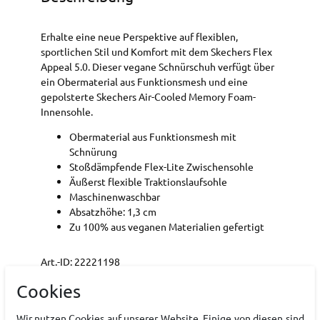
Erhalte eine neue Perspektive auf flexiblen,
sportlichen Stil und Komfort mit dem Skechers Flex
Appeal 5.0. Dieser vegane Schnürschuh verfügt über
ein Obermaterial aus Funktionsmesh und eine
gepolsterte Skechers Air-Cooled Memory Foam-
Innensohle.
Obermaterial aus Funktionsmesh mit
Schnürung
Stoßdämpfende Flex-Lite Zwischensohle
Äußerst flexible Traktionslaufsohle
Maschinenwaschbar
Absatzhöhe: 1,3 cm
Zu 100% aus veganen Materialien gefertigt
Art.-ID:
22221198
EAN:
0199025056335
Cookies
Materialzusammensetzung: Synthetik
Wir nutzen Cookies auf unserer Website. Einige von diesen sind