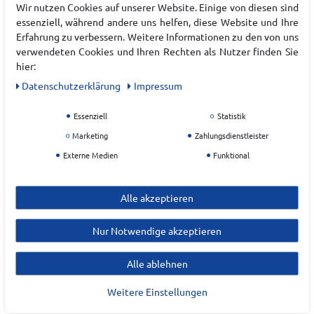
Wir nutzen Cookies auf unserer Website. Einige von diesen sind
EAN:
0198689467907
essenziell, während andere uns helfen, diese Website und Ihre
Materialzusammensetzung: Leder, Synthetik
Erfahrung zu verbessern. Weitere Informationen zu den von uns
verwendeten Cookies und Ihren Rechten als Nutzer finden Sie
hier:
Hersteller
Daten­schutz­erklärung
Impressum
NEW BALANCE
Essenziell
Statistik
EU Verantwortlicher
Marketing
Zahlungsdienstleister
New Balance Germany GmbH
Externe Medien
Funktional
Kesselstraße
3
Alle akzeptieren
40221
Düsseldorf
Deutschland
Nur Notwendige akzeptieren
CSGermany@newbalance.com
Alle ablehnen
Weitere Einstellungen