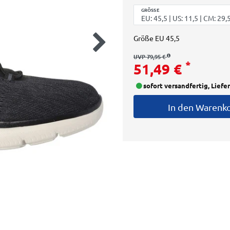
GRÖSSE
Größe
EU 45,5
UVP 79,95 €
*
51,49 €
sofort versandfertig, Liefe
In den Warenk