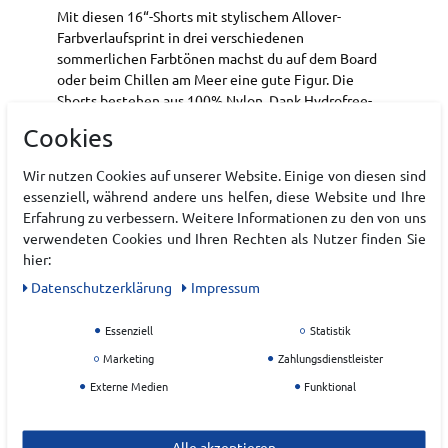
Mit diesen 16“-Shorts mit stylischem Allover-
Farbverlaufsprint in drei verschiedenen
sommerlichen Farbtönen machst du auf dem Board
oder beim Chillen am Meer eine gute Figur. Die
Shorts bestehen aus 100% Nylon. Dank Hydrofree-
Technologie trocknen sie schneller, wenn du aus dem
Cookies
Wasser kommst, und wirken so dem unangenehmen,
klammen Gefühl von nassem Stoff auf der Haut
Wir nutzen Cookies auf unserer Website. Einige von diesen sind
entgegen. Das Meshfutter sorgt für zusätzlichen
essenziell, während andere uns helfen, diese Website und Ihre
Tragekomfort, Belüftung und Halt, während sich in
Erfahrung zu verbessern. Weitere Informationen zu den von uns
den beiden praktischen Seitentaschen Handy oder
verwendeten Cookies und Ihren Rechten als Nutzer finden Sie
Geldbörse verstauen lassen, wenn die Strandbar ruft.
hier:
Elastikbund mit dezentem, flachem Kordelzug und
Daten­schutz­erklärung
Impressum
Oakley Ellipse-Wärmetransferlogo auf der
Vorderseite.
Essenziell
Statistik
Marketing
Zahlungsdienstleister
Art.-ID:
22225561
EAN:
8056153890830
Externe Medien
Funktional
Materialzusammensetzung: 100% Polyamid
Alle akzeptieren