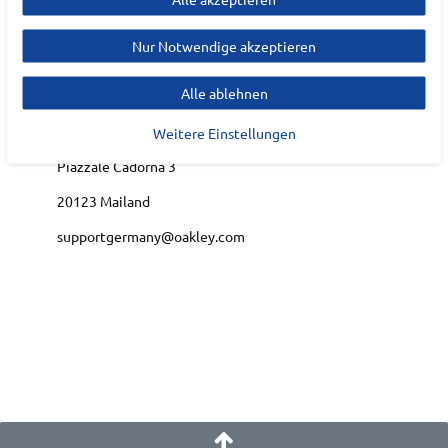
Hersteller
Nur Notwendige akzeptieren
OAKLEY
Alle ablehnen
EU Verantwortlicher
Luxottica Group S.p.A.
Weitere Einstellungen
Piazzale Cadorna
3
20123
Mailand
supportgermany@oakley.com