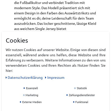
die Fußballkultur und verbindet Tradition mit
modernem Style. Das Modell präsentiert sich mit
einem Design in den Farben des Auswärtstrikots und
ermöglicht es dir, deine Leidenschaft für dein Team
auszudrücken. Das locker geschnittene, lässige Kleid
aus weichem Single Jersey bietet
Bewegungsfreiheit und begleitet dich von der Stadt
Cookies
bis ins Stadion. Der Rundhalsausschnitt sorgt für ein
angenehmes Tragegefühl, während das Trefoil-
Branding dem Piece eine authentische Optik
Wir nutzen Cookies auf unserer Website. Einige von diesen sind
verleiht. Egal, ob du unterwegs bist oder Argentinien
essenziell, während andere uns helfen, diese Website und Ihre
anfeuerst, mit diesem Kleid siehst du immer
Erfahrung zu verbessern. Weitere Informationen zu den von uns
mühelos cool aus. Erlebe die Verschmelzung von
verwendeten Cookies und Ihren Rechten als Nutzer finden Sie
Innovation und Tradition mit adidas.
hier:
Daten­schutz­erklärung
Impressum
Art.-ID:
22226880
Essenziell
Statistik
EAN:
4068821866669
Materialzusammensetzung: Hauptmaterial: 100%
Marketing
Zahlungsdienstleister
Baumwolle / Rib Einsatz: 98% Polyester(100%
Externe Medien
Funktional
Recycelt) / 2% Elasthan