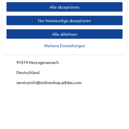
Alle akzeptieren
Hersteller
Nur Notwendige akzeptieren
ADIDAS
EU Verantwortlicher
Alle ablehnen
adidas AG
Weitere Einstellungen
Adi-Dassler-Platz
1-2
91074
Herzogenaurach
Deutschland
serviceinfo@onlineshop.adidas.com