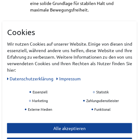
eine solide Grundlage für stabilen Halt und
maximale Bewegungsfreiheit.
Art.-ID:
22224418
Cookies
EAN:
4571633326042
Materialzusammensetzung: Textil, Synthetik
Wir nutzen Cookies auf unserer Website. Einige von diesen sind
essenziell, während andere uns helfen, diese Website und Ihre
Erfahrung zu verbessern. Weitere Informationen zu den von uns
Hersteller
verwendeten Cookies und Ihren Rechten als Nutzer finden Sie
hier:
ASICS
Daten­schutz­erklärung
Impressum
EU Verantwortlicher
Essenziell
Statistik
Asics Deutschland GmbH
Marketing
Zahlungsdienstleister
Hansemannstr.
67
Externe Medien
Funktional
41468
Neuss
Deutschland
Alle akzeptieren
ask-customerservice@asics.com