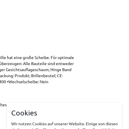
le hat eine große Scheibe. Für optimale
überzeugen: Alle Bauteile sind entweder
giger Gesichtsauflageschaum; Hinge Band
ackung: Produkt; Brillenbeutel; CE-
V400 •Wechselscheibe: Nein
hes Polyurethan (TPU),Polyamid (PA),Latex
Cookies
Wir nutzen Cookies auf unserer Website. Einige von diesen