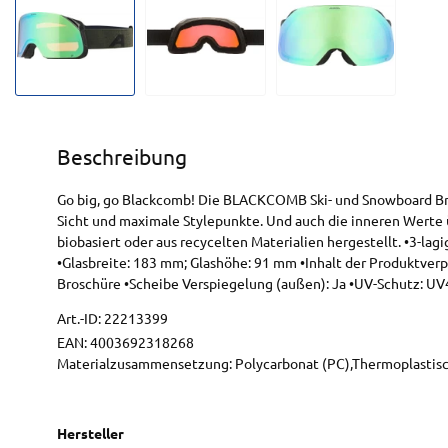
Beschreibung
Go big, go Blackcomb! Die BLACKCOMB Ski- und Snowboard Bril
Sicht und maximale Stylepunkte. Und auch die inneren Werte 
biobasiert oder aus recycelten Materialien hergestellt. •3-la
•Glasbreite: 183 mm; Glashöhe: 91 mm •Inhalt der Produktverp
Broschüre •Scheibe Verspiegelung (außen): Ja •UV-Schutz: U
Art.-ID:
22213399
EAN:
4003692318268
Materialzusammensetzung: Polycarbonat (PC),Thermoplastisc
Hersteller